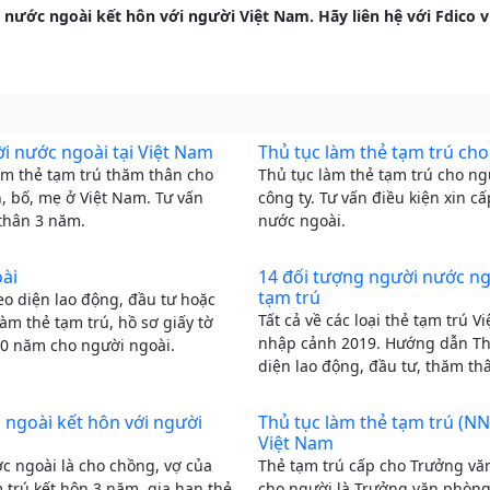
nước ngoài kết hôn với người Việt Nam. Hãy liên hệ với Fdico v
i nước ngoài tại Việt Nam
Thủ tục làm thẻ tạm trú ch
àm thẻ tạm trú thăm thân cho
Thủ tục làm thẻ tạm trú cho ng
, bố, mẹ ở Việt Nam. Tư vấn
công ty. Tư vấn điều kiện xin 
 thân 3 năm.
nước ngoài.
oài
14 đối tượng người nước ngo
tạm trú
eo diện lao động, đầu tư hoặc
Tất cả về các loại thẻ tạm trú 
àm thẻ tạm trú, hồ sơ giấy tờ
nhập cảnh 2019. Hướng dẫn Thủ
10 năm cho người ngoài.
diện lao động, đầu tư, thăm t
 ngoài kết hôn với người
Thủ tục làm thẻ tạm trú (NN
Việt Nam
c ngoài là cho chồng, vợ của
Thẻ tạm trú cấp cho Trưởng vă
m trú kết hôn 3 năm, gia hạn thẻ
cho người là Trưởng văn phòng 