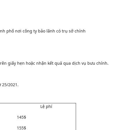
nh phố nơi công ty bảo lãnh có trụ sở chính
 trên giấy hẹn hoặc nhận kết quả qua dịch vụ bưu chính.
ư 25/2021.
Lệ phí
145$
155$