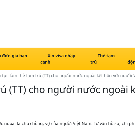
 đơn gia hạn
Xin visa nhập
Thẻ tạm
cảnh
trú
độ
 tục làm thẻ tạm trú (TT) cho người nước ngoài kết hôn với người
rú (TT) cho người nước ngoài k
 ngoài là cho chồng, vợ của người Việt Nam. Tư vấn hồ sơ, chi ph