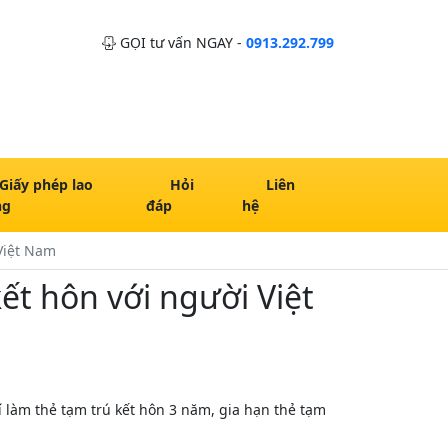
GỌI tư vấn NGAY -
0913.292.799
Giấy phép lao
Hỏi
Liên
ng
đáp
hệ
 Việt Nam
ết hôn với người Việt
í làm thẻ tạm trú kết hôn 3 năm, gia hạn thẻ tạm